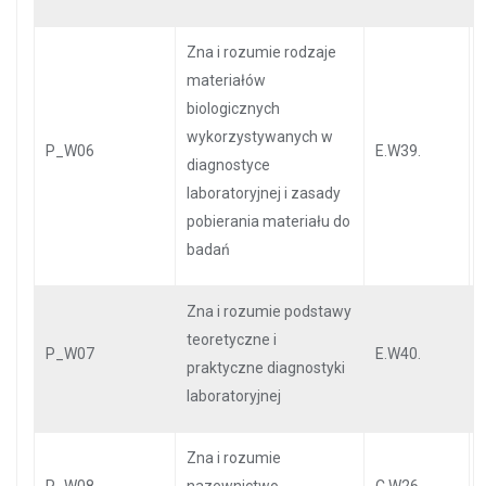
Zna i rozumie rodzaje
materiałów
biologicznych
wykorzystywanych w
P_W06
E.W39.
diagnostyce
laboratoryjnej i zasady
pobierania materiału do
badań
Zna i rozumie podstawy
teoretyczne i
P_W07
E.W40.
praktyczne diagnostyki
laboratoryjnej
Zna i rozumie