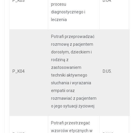
P_K03
D.U4.
procesu
diagnostycznego i
leczenia
Potrafi przeprowadzać
rozmowę z pacjentem
dorosłym, dzieckiem i
rodziną z
zastosowaniem
P_K04
D.U5.
techniki aktywnego
słuchania i wyrażania
empatii oraz
rozmawiać z pacjentem
o jego sytuacji życiowej
Potrafi przestrzegać
wzorców etycznych w