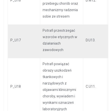
P_U16
D.W12.
przebiegu chorób oraz
mechanizmy radzenia
sobie ze stresem
Potrafi przestrzegać
wzorców etycznych w
P_U17
D.U13.
działaniach
zawodowych
Potrafi powiązać
obrazy uszkodzeń
tkankowych i
narządowych z
P_U18
C.U11.
objawami klinicznymi
choroby, wywiadem i
wynikami oznaczeń
laboratoryjnych