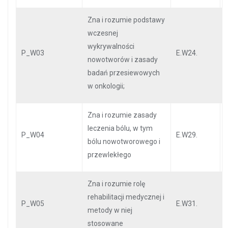
Zna i rozumie podstawy
wczesnej
wykrywalności
P_W03
E.W24.
nowotworów i zasady
badań przesiewowych
w onkologii;
Zna i rozumie zasady
leczenia bólu, w tym
P_W04
E.W29.
bólu nowotworowego i
przewlekłego
Zna i rozumie rolę
rehabilitacji medycznej i
P_W05
E.W31.
metody w niej
stosowane