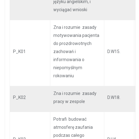
języku angielskim, i
wyciągać wnioski
Zna i rozumie zasady
motywowania pacjenta
do prozdrowotnych
P_K01
zachowań i
D.W15.
informowania o
niepomyślnym
rokowaniu
Zna i rozumie zasady
P_K02
D.W18.
pracy w zespole
Potrafi budować
atmosferę zaufania
podczas całego