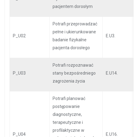
pacjentem dorosłym
Potrafi przeprowadzać
pełne i ukierunkowane
P_U02
E.U3.
badanie fizykalne
pacjenta dorosłego
Potrafi rozpoznawać
P_U03
stany bezpośredniego
E.U14.
zagrożenia życia
Potrafi planować
postępowanie
diagnostyczne,
terapeutyczne i
profilaktyczne w
P_U04
E.U16.