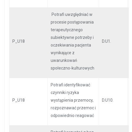
Potrafi uwzględniać w
procesie postępowania
terapeutycznego
subiektywne potrzeby i
P_U18
D.U1.
oczekiwania pacjenta
wynikające z
uwarunkowań
społeczno-kulturowych
Potrafi identyfikować
czynniki ryzyka
P_U18
wystąpienia przemocy,
D.U10.
rozpoznawać przemoc i
odpowiednio reagować