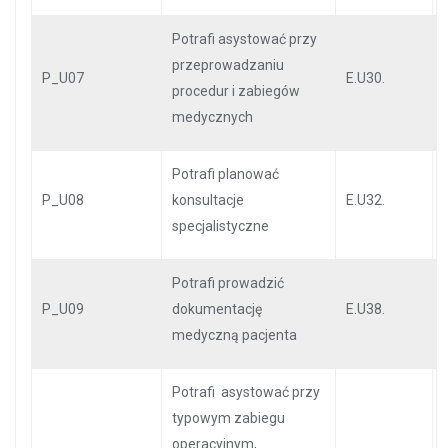
Potrafi asystować przy
przeprowadzaniu
P_U07
E.U30.
procedur i zabiegów
medycznych
Potrafi planować
P_U08
konsultacje
E.U32.
specjalistyczne
Potrafi prowadzić
P_U09
dokumentację
E.U38.
medyczną pacjenta
Potrafi asystować przy
typowym zabiegu
operacyjnym,