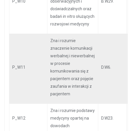
P_W10
obserwacyjnych i
B.W29.
doświadczalnych oraz
badań in vitro służących
rozwojowi medycyny
Zna i rozumie
znaczenie komunikacji
werbalnej i niewerbalnej
w procesie
P_W11
D.W6.
komunikowania się z
pacjentem oraz pojęcie
zaufania w interakcji z
pacjentem
Zna i rozumie podstawy
P_W12
medycyny opartej na
D.W23.
dowodach