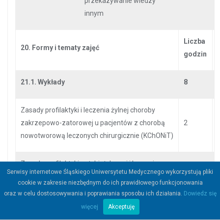
przekazywanie wiedzy
innym
Liczba
20. Formy i tematy zajęć
godzin
21.1. Wykłady
8
Zasady profilaktyki i leczenia żylnej choroby
zakrzepowo-zatorowej u pacjentów z chorobą
2
nowotworową leczonych chirurgicznie (KChONiT)
Zasady profilaktyki antybiotykowej i leczenia
Serwisy internetowe Śląskiego Uniwersytetu Medycznego wykorzystują pliki
zakażeń u pacjentów z chorobą nowotworową
2
cookie w zakresie niezbędnym do ich prawidłowego funkcjonowania
leczonych chirurgicznie (KChONiT)
oraz w celu dostosowywania i poprawiania sposobu ich działania.
Dowiedz się
więcej
Akceptuję
Zasady skojarzonego leczenia nowotworów