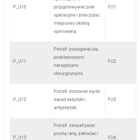
P_U10
przygotowywać pole
F.U1.
operacyjne i znieczulać
miejscowo okolicę
operowaną
Potrafi posługiwać się
podstawowymi
P_U11
F.U2.
narzędziami
chirurgicznymi
Potrafi stosować się do
P_U12
zasad aseptyki i
F.U3.
antyseptyki
Potrafi zaopatrywać
prostą ranę, zakładać i
P_U13
F.U4.