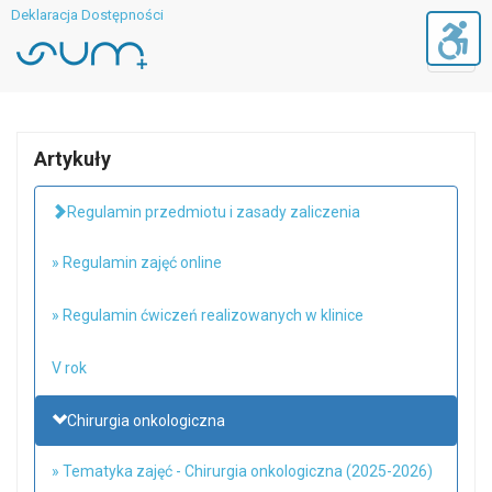
Deklaracja Dostępności
Toggl
navig
Artykuły
Regulamin przedmiotu i zasady zaliczenia
» Regulamin zajęć online
» Regulamin ćwiczeń realizowanych w klinice
V rok
Chirurgia onkologiczna
» Tematyka zajęć - Chirurgia onkologiczna (2025-2026)