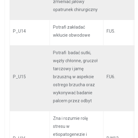
zmieniać jałowy
opatrunek chirurgiczny
Potrafi zakładać
P_U14
F.U5.
wkłucie obwodowe
Potrafi badać sutki,
węzły chłonne, gruczoł
tarczowy i jamę
P_U15
brzuszną w aspekcie
F.U6.
ostrego brzucha oraz
wykonywać badanie
palcem przez odbyt
Zna i rozumie rolę
stresu w
etiopatogenezie i