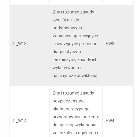
Zna i rozumie zasady
kwalifikacji do
podstawowych
zabiegów operacyjnych
P_W13
i inwazyjnych procedur
F.W3.
diagnostyczno-
leczniczych, zasady ich
wykonywania i
najczęstsze powikłania
Zna i rozumie zasady
bezpieczeństwa
okołooperacyjnego,
przygotowania pacjenta
P_W14
F.W4.
do operacji, wykonania
znieczulenia ogólnego i