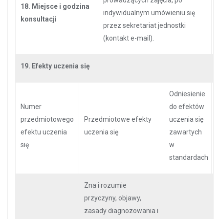
prowadzących zajęcia, po
18. Miejsce i godzina
indywidualnym umówieniu się
konsultacji
przez sekretariat jednostki
(kontakt e-mail).
19. Efekty uczenia się
Odniesienie
Numer
do efektów
przedmiotowego
Przedmiotowe efekty
uczenia się
efektu uczenia
uczenia się
zawartych
się
w
standardach
Zna i rozumie
przyczyny, objawy,
zasady diagnozowania i