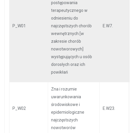
postępowania
terapeutycznego w
odniesieniu do
P_W01
najczęstszych chorób
E.W7.
wewnętrznych [w
zakresie chorób
nowotworowych]
występujących u osób
dorosłych oraz ich
powikłań
Zna i rozumie
uwarunkowania
środowiskowe i
P_W02
E.W23.
epidemiologiczne
najczęstszych
nowotworów