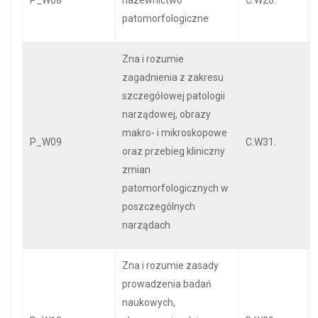
P_W08
nazewnictwo
C.W26.
patomorfologiczne
Zna i rozumie
zagadnienia z zakresu
szczegółowej patologii
narządowej, obrazy
makro- i mikroskopowe
P_W09
C.W31.
oraz przebieg kliniczny
zmian
patomorfologicznych w
poszczególnych
narządach
Zna i rozumie zasady
prowadzenia badań
naukowych,