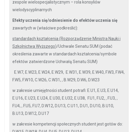
zespole wielospecjalistycznym – rola konsyliów
wielodyscyplinarnych
Efekty uczenia się/odniesienie do efektów uczenia się
zawartych w (właściwe podkreślić):
standardach kształcenia (Rozporządzenie Ministra Nauki i
Szkolnictwa Wyższego
)/Uchwale Senatu SUM (podać
określenia zawarte w standardach kształcenia/symbole
efektów zatwierdzone Uchwałą Senatu SUM)
E.W7, E.W23, E.W24, E.W29, E.W31, E.W39, E.W40, F.W3, F.W4,
F.W5, F.W10, C.W26, C.W31, , B.W29, D.W6, D.W23
w zakresie umiejętności student potrafi: E.U1, E.U3, E.U14,
E.U16, E.U23, E.U24, E.U30, E.U32, E.U38, F.U1, F.U2, , F.U3, ,
F.U4, , F.U5, F.U7, D.W12, D.U13, C.U11, D.U1, D.U10, B.U10,
B.U13, D.W12, D.U17
w zakresie kompetencji społecznych student jest gotów do:
D.W15, D.W18, D.U4, D.U5, D.U13, D.U14,