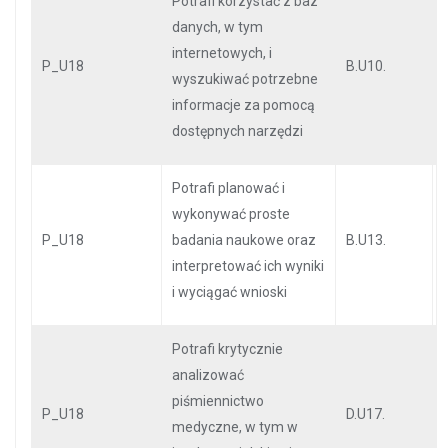
Potrafi korzystać z baz
danych, w tym
internetowych, i
P_U18
B.U10.
wyszukiwać potrzebne
informacje za pomocą
dostępnych narzędzi
Potrafi planować i
wykonywać proste
P_U18
badania naukowe oraz
B.U13.
interpretować ich wyniki
i wyciągać wnioski
Potrafi krytycznie
analizować
piśmiennictwo
P_U18
D.U17.
medyczne, w tym w