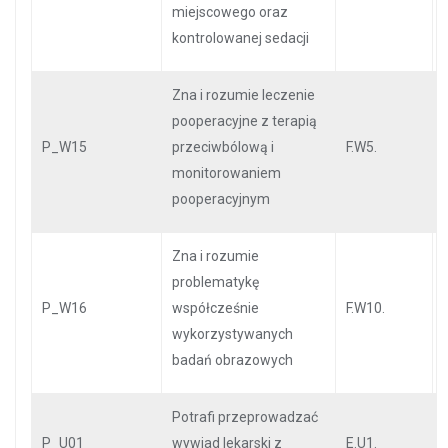
miejscowego oraz
kontrolowanej sedacji
Zna i rozumie leczenie
pooperacyjne z terapią
P_W15
przeciwbólową i
F.W5.
monitorowaniem
pooperacyjnym
Zna i rozumie
problematykę
P_W16
współcześnie
F.W10.
wykorzystywanych
badań obrazowych
Potrafi przeprowadzać
P_U01
wywiad lekarski z
E.U1.