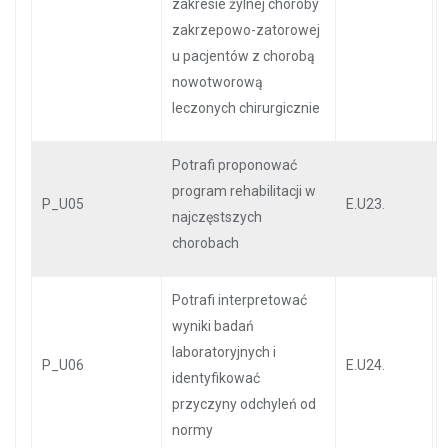
zakresie żylnej choroby
zakrzepowo-zatorowej
u pacjentów z chorobą
nowotworową
leczonych chirurgicznie
Potrafi proponować
program rehabilitacji w
P_U05
E.U23.
najczęstszych
chorobach
Potrafi interpretować
wyniki badań
laboratoryjnych i
P_U06
E.U24.
identyfikować
przyczyny odchyleń od
normy