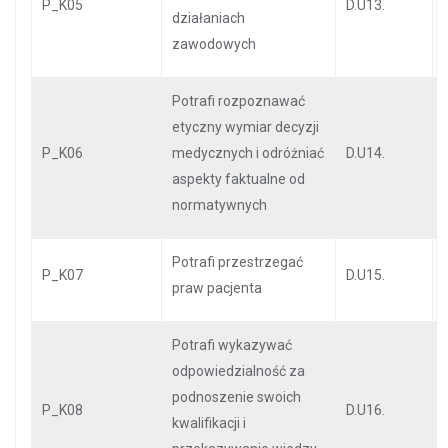
P_K05
D.U13.
działaniach
zawodowych
Potrafi rozpoznawać
etyczny wymiar decyzji
P_K06
medycznych i odróżniać
D.U14.
aspekty faktualne od
normatywnych
Potrafi przestrzegać
P_K07
D.U15.
praw pacjenta
Potrafi wykazywać
odpowiedzialność za
podnoszenie swoich
P_K08
D.U16.
kwalifikacji i